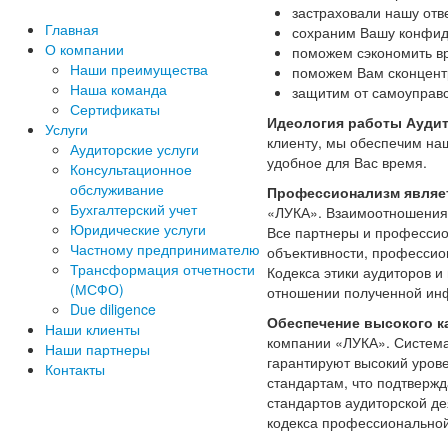
застраховали нашу отв
Главная
сохраним Вашу конфид
О компании
поможем сэкономить вр
Наши преимущества
поможем Вам сконцент
Наша команда
защитим от самоуправ
Сертификаты
Идеология работы Ауди
Услуги
клиенту, мы обеспечим наш
Аудиторские услуги
удобное для Вас время.
Консультационное
обслуживание
Профессионализм являе
Бухгалтерский учет
«ЛУКА». Взаимоотношения 
Юридические услуги
Все партнеры и профессио
Частному предпринимателю
объективности, професси
Трансформация отчетности
Кодекса этики аудиторов 
(МСФО)
отношении полученной инф
Due diligence
Обеспечение высокого к
Наши клиенты
компании «ЛУКА». Система
Наши партнеры
гарантируют высокий уров
Контакты
стандартам, что подтверж
стандартов аудиторской де
кодекса профессиональной