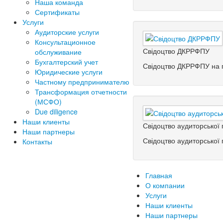
Наша команда
Сертификаты
Услуги
Аудиторские услуги
Консультационное
Свідоцтво ДКРРФПУ
обслуживание
Бухгалтерский учет
Свідоцтво ДКРРФПУ на п
Юридические услуги
Частному предпринимателю
Трансформация отчетности
(МСФО)
Due diligence
Наши клиенты
Свідоцтво аудиторської 
Наши партнеры
Свідоцтво аудиторської
Контакты
Главная
О компании
Услуги
Наши клиенты
Наши партнеры